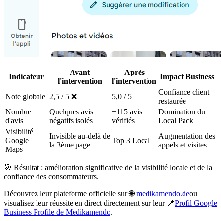
Avant
Après
Indicateur
Impact Business
l'intervention
l'intervention
Confiance client
Note globale
2,5 / 5 ❌
5,0 / 5
restaurée
Nombre
Quelques avis
+115 avis
Domination du
d'avis
négatifs isolés
vérifiés
Local Pack
Visibilité
Invisible au-delà de
Augmentation des
Google
Top 3 Local
la 3ème page
appels et visites
Maps
🎯 Résultat : amélioration significative de la visibilité locale et de la
confiance des consommateurs.
Découvrez leur plateforme officielle sur 🌐
medikamendo.de
ou
visualisez leur réussite en direct directement sur leur 📍
Profil Google
Business Profile de Medikamendo
.