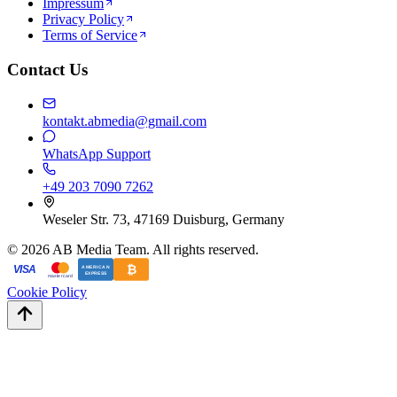
Impressum
Privacy Policy
Terms of Service
Contact Us
kontakt.abmedia@gmail.com
WhatsApp Support
+49 203 7090 7262
Weseler Str. 73, 47169 Duisburg, Germany
©
2026
AB Media Team. All rights reserved.
₿
VISA
AMERICAN
EXPRESS
mastercard
Cookie Policy