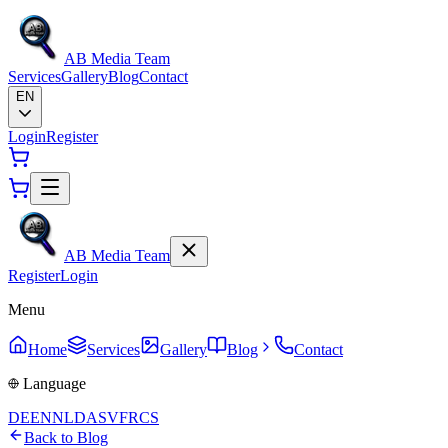
AB Media Team
Services
Gallery
Blog
Contact
EN
Login
Register
AB Media Team
Register
Login
Menu
Home
Services
Gallery
Blog
Contact
Language
DE
EN
NL
DA
SV
FR
CS
Back to Blog