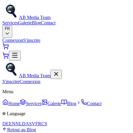
AB Media Team
Services
Galerie
Blog
Contact
FR
Connexion
S'inscrire
AB Media Team
S'inscrire
Connexion
Menu
Home
Services
Galerie
Blog
Contact
Language
DE
EN
NL
DA
SV
FR
CS
Retour au Blog