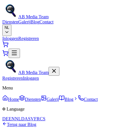
AB Media Team
Diensten
Galerij
Blog
Contact
NL
Inloggen
Registreren
AB Media Team
Registreren
Inloggen
Menu
Home
Diensten
Galerij
Blog
Contact
Language
DE
EN
NL
DA
SV
FR
CS
Terug naar Blog