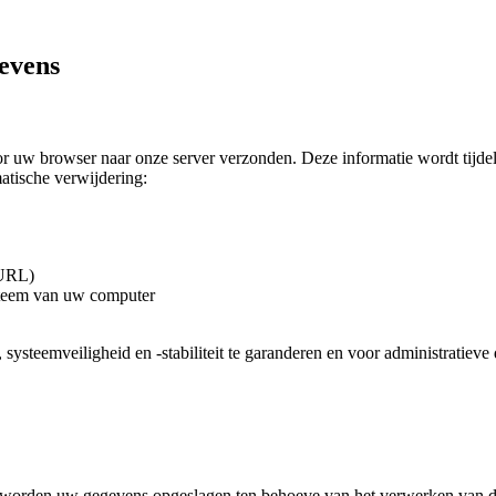
evens
or uw browser naar onze server verzonden. Deze informatie wordt tijd
atische verwijdering:
 URL)
ysteem van uw computer
 systeemveiligheid en -stabiliteit te garanderen en voor administrati
l, worden uw gegevens opgeslagen ten behoeve van het verwerken van d