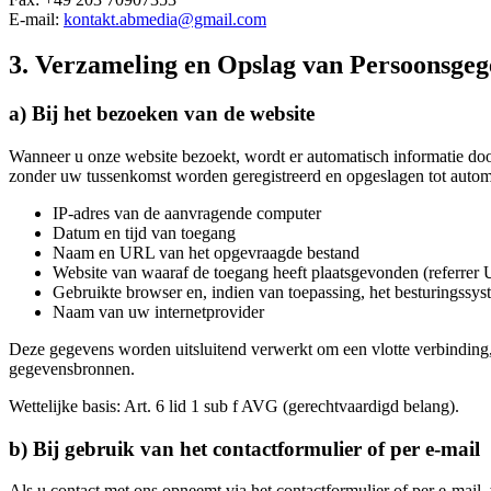
E-mail:
kontakt.abmedia@gmail.com
3. Verzameling en Opslag van Persoonsgeg
a) Bij het bezoeken van de website
Wanneer u onze website bezoekt, wordt er automatisch informatie do
zonder uw tussenkomst worden geregistreerd en opgeslagen tot autom
IP-adres van de aanvragende computer
Datum en tijd van toegang
Naam en URL van het opgevraagde bestand
Website van waaraf de toegang heeft plaatsgevonden (referrer
Gebruikte browser en, indien van toepassing, het besturingss
Naam van uw internetprovider
Deze gegevens worden uitsluitend verwerkt om een vlotte verbinding,
gegevensbronnen.
Wettelijke basis: Art. 6 lid 1 sub f AVG (gerechtvaardigd belang).
b) Bij gebruik van het contactformulier of per e-mail
Als u contact met ons opneemt via het contactformulier of per e-mai