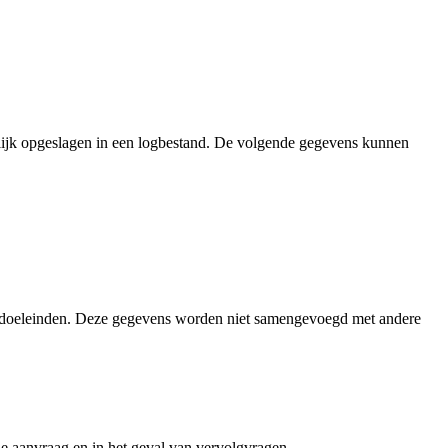
elijk opgeslagen in een logbestand. De volgende gegevens kunnen
eve doeleinden. Deze gegevens worden niet samengevoegd met andere
e aanvraag en in het geval van vervolgvragen.