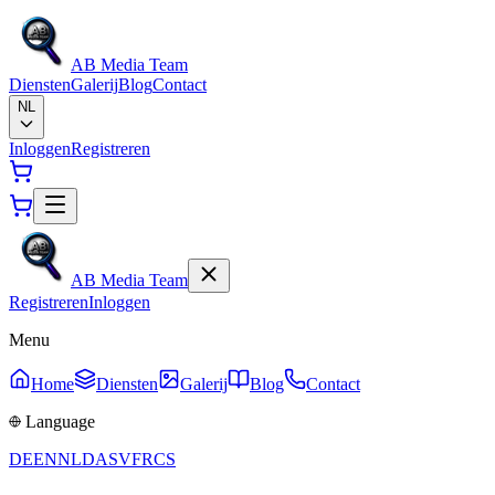
AB Media Team
Diensten
Galerij
Blog
Contact
NL
Inloggen
Registreren
AB Media Team
Registreren
Inloggen
Menu
Home
Diensten
Galerij
Blog
Contact
Language
DE
EN
NL
DA
SV
FR
CS