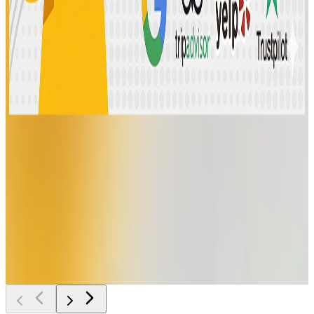
Köpa
Clutch-
omdömen
30,00 €
Anpassad
offert
Lägg i
varukorg
SILVER
OPTIMERINGSPAKET
⭐⭐⭐⭐⭐
299,00 €
Anpassad
offert
Lägg i
varukorg