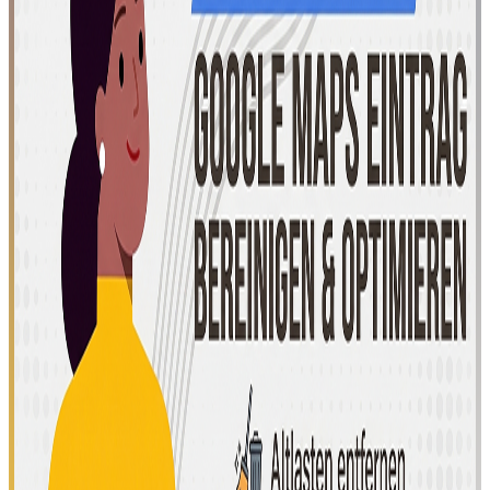
offert
Lägg i
varukorg
Köpa
GEO
Google-
recensionsstrategi:
Dominera
AI-
sammanfattningar
i
Google
Maps
20,00 €
Anpassad
offert
Lägg i
varukorg
Generative