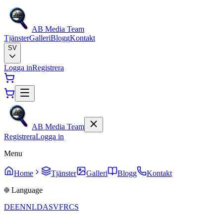
AB Media Team
Tjänster
Galleri
Blogg
Kontakt
SV
Logga in
Registrera
AB Media Team
Registrera
Logga in
Menu
Home
Tjänster
Galleri
Blogg
Kontakt
Language
DE
EN
NL
DA
SV
FR
CS