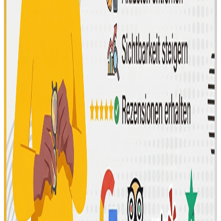
Engine
Optimization
(GEO):
Säkra
din
synlighet
i AI-sök
399,00 €
Anpassad
offert
Lägg i
varukorg
Köpa
Booking.com-
recensioner
30,00 €
Anpassad
offert
Lägg i
varukorg