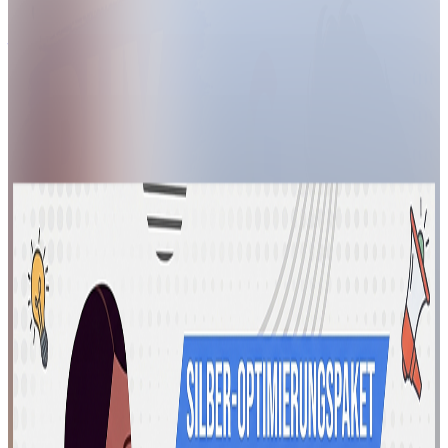
företag
–
Installation,
Konfigurering
&
Support
2,99 €
Anpassad
offert
Lägg i
varukorg
Google
Play
Store
Bewertungen
löschen
lassen
20,00 €
Anpassad