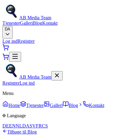
AB Media Team
Tjenester
Galleri
Blog
Kontakt
DA
Log ind
Registrer
AB Media Team
Registrer
Log ind
Menu
Home
Tjenester
Galleri
Blog
Kontakt
Language
DE
EN
NL
DA
SV
FR
CS
Tilbage til Blog