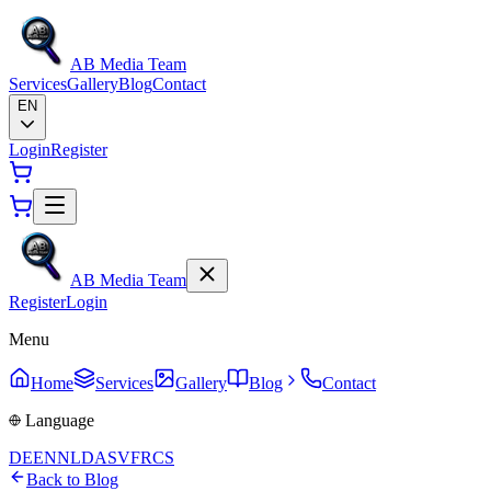
AB Media Team
Services
Gallery
Blog
Contact
EN
Login
Register
AB Media Team
Register
Login
Menu
Home
Services
Gallery
Blog
Contact
Language
DE
EN
NL
DA
SV
FR
CS
Back to Blog