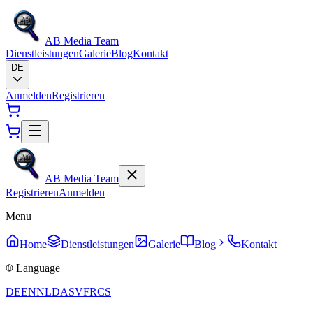
AB Media Team
Dienstleistungen
Galerie
Blog
Kontakt
DE
Anmelden
Registrieren
AB Media Team
Registrieren
Anmelden
Menu
Home
Dienstleistungen
Galerie
Blog
Kontakt
Language
DE
EN
NL
DA
SV
FR
CS