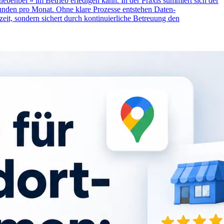
benbei » im Betrieb erledigen kann. In der Praxis summiert sich der
unden pro Monat. Ohne klare Prozesse entstehen Daten-
szeit, sondern sichert durch kontinuierliche Betreuung den