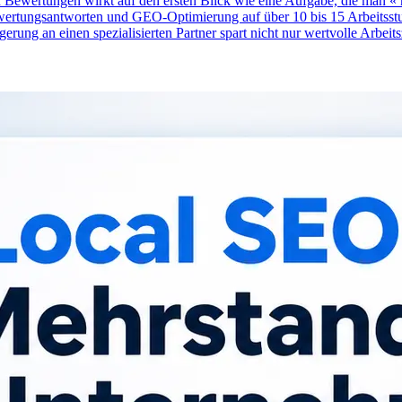
Bewertungen wirkt auf den ersten Blick wie eine Aufgabe, die man « ne
wertungsantworten und GEO-Optimierung auf über 10 bis 15 Arbeitsst
erung an einen spezialisierten Partner spart nicht nur wertvolle Arbeit