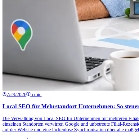
7/29/2026
5
min
Local SEO für Mehrstandort-Unternehmen: So steuern S
Die Verwaltung von Local SEO für Unternehmen mit mehreren Filialen
einzelnen Standorten verwirren Google und unbetreute Filial-Rezensio
auf der Website und eine lückenlose Synchronisation über alle maßg