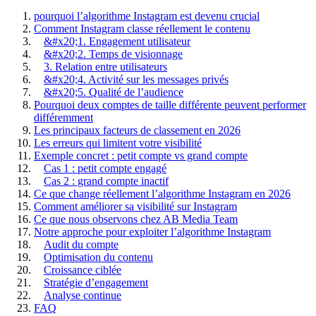
pourquoi l’algorithme Instagram est devenu crucial
Comment Instagram classe réellement le contenu
&#x20;1. Engagement utilisateur
&#x20;2. Temps de visionnage
3. Relation entre utilisateurs
&#x20;4. Activité sur les messages privés
&#x20;5. Qualité de l’audience
Pourquoi deux comptes de taille différente peuvent performer
différemment
Les principaux facteurs de classement en 2026
Les erreurs qui limitent votre visibilité
Exemple concret : petit compte vs grand compte
Cas 1 : petit compte engagé
Cas 2 : grand compte inactif
Ce que change réellement l’algorithme Instagram en 2026
Comment améliorer sa visibilité sur Instagram
Ce que nous observons chez AB Media Team
Notre approche pour exploiter l’algorithme Instagram
Audit du compte
Optimisation du contenu
Croissance ciblée
Stratégie d’engagement
Analyse continue
FAQ