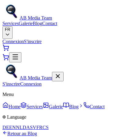
AB Media Team
Services
Galerie
Blog
Contact
FR
Connexion
S'inscrire
AB Media Team
S'inscrire
Connexion
Menu
Home
Services
Galerie
Blog
Contact
Language
DE
EN
NL
DA
SV
FR
CS
Retour au Blog