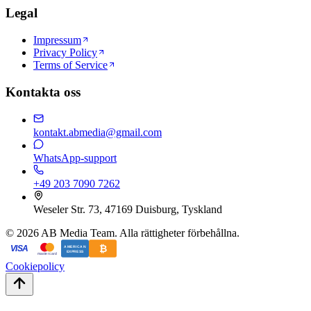
Legal
Impressum
Privacy Policy
Terms of Service
Kontakta oss
kontakt.abmedia@gmail.com
WhatsApp-support
+49 203 7090 7262
Weseler Str. 73, 47169 Duisburg, Tyskland
©
2026
AB Media Team. Alla rättigheter förbehållna.
₿
VISA
AMERICAN
EXPRESS
mastercard
Cookiepolicy