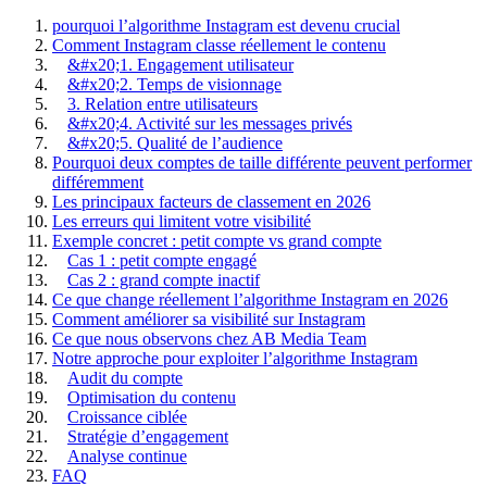
pourquoi l’algorithme Instagram est devenu crucial
Comment Instagram classe réellement le contenu
&#x20;1. Engagement utilisateur
&#x20;2. Temps de visionnage
3. Relation entre utilisateurs
&#x20;4. Activité sur les messages privés
&#x20;5. Qualité de l’audience
Pourquoi deux comptes de taille différente peuvent performer
différemment
Les principaux facteurs de classement en 2026
Les erreurs qui limitent votre visibilité
Exemple concret : petit compte vs grand compte
Cas 1 : petit compte engagé
Cas 2 : grand compte inactif
Ce que change réellement l’algorithme Instagram en 2026
Comment améliorer sa visibilité sur Instagram
Ce que nous observons chez AB Media Team
Notre approche pour exploiter l’algorithme Instagram
Audit du compte
Optimisation du contenu
Croissance ciblée
Stratégie d’engagement
Analyse continue
FAQ