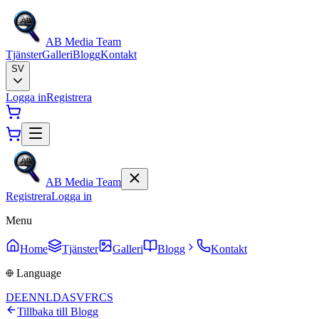
AB Media Team
Tjänster
Galleri
Blogg
Kontakt
SV
Logga in
Registrera
AB Media Team
Registrera
Logga in
Menu
Home
Tjänster
Galleri
Blogg
Kontakt
Language
DE
EN
NL
DA
SV
FR
CS
Tillbaka till Blogg