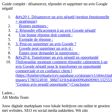
Guide complet : désamorcer, répondre et supprimer un avis Google
négatif
&#x20;1. Désamorcer un avis négatif (gestion émotionnelle
+ stratégique)
Bonnes pratiques :
2. Répondre efficacement à un avis Google négatif
Une bonne réponse doit contenir :
Exemple de réponse :
3. Peut-on supprimer un avis Google ?
Google peut supprimer un avis si :
Étapes pour demander la suppression :
&#x20;4. Transformer un avis négatif en opportunité
![Infographie montrant comment répondre calmement à un
avis Google négatif pour le transformer en opportunité
commerciale et en confiance client.]
(https://jlxtgljgypjtuatwrcev.supabase.co/storage/v1/object/pu
images/1780324930_388d7419cb4f4b0096d60f0901332553
"Gestion avis negatif opportunite") Conclusion
Laden...
AB Media Team
Jouw digitale marktplaats voor lokale bedrijven om online te groeien
met websites, SEO en social media pakketten. Wij zijn