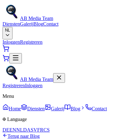
AB Media Team
Diensten
Galerij
Blog
Contact
NL
Inloggen
Registreren
AB Media Team
Registreren
Inloggen
Menu
Home
Diensten
Galerij
Blog
Contact
Language
DE
EN
NL
DA
SV
FR
CS
Terug naar Blog