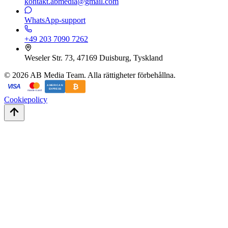
kontakt.abmedia@gmail.com
WhatsApp-support
+49 203 7090 7262
Weseler Str. 73, 47169 Duisburg, Tyskland
©
2026
AB Media Team. Alla rättigheter förbehållna.
₿
VISA
AMERICAN
EXPRESS
mastercard
Cookiepolicy