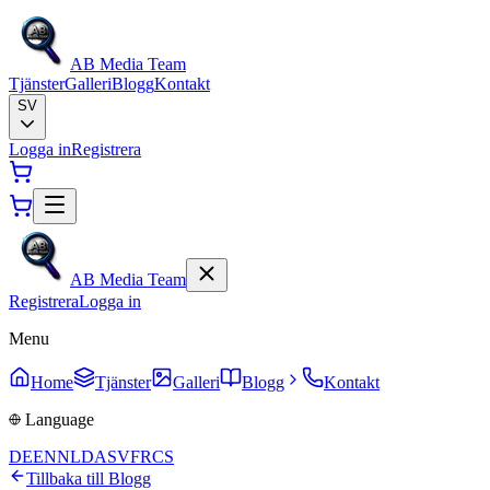
AB Media Team
Tjänster
Galleri
Blogg
Kontakt
SV
Logga in
Registrera
AB Media Team
Registrera
Logga in
Menu
Home
Tjänster
Galleri
Blogg
Kontakt
Language
DE
EN
NL
DA
SV
FR
CS
Tillbaka till Blogg