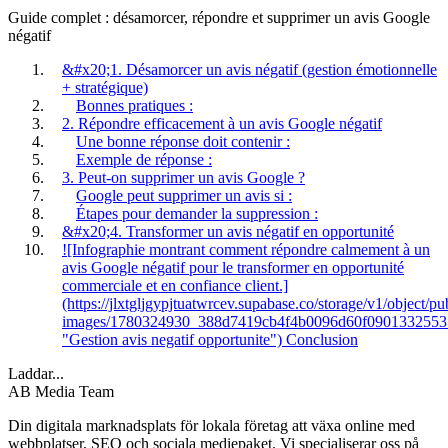
Guide complet : désamorcer, répondre et supprimer un avis Google
négatif
&#x20;1. Désamorcer un avis négatif (gestion émotionnelle
+ stratégique)
Bonnes pratiques :
2. Répondre efficacement à un avis Google négatif
Une bonne réponse doit contenir :
Exemple de réponse :
3. Peut-on supprimer un avis Google ?
Google peut supprimer un avis si :
Étapes pour demander la suppression :
&#x20;4. Transformer un avis négatif en opportunité
![Infographie montrant comment répondre calmement à un
avis Google négatif pour le transformer en opportunité
commerciale et en confiance client.]
(https://jlxtgljgypjtuatwrcev.supabase.co/storage/v1/object/pu
images/1780324930_388d7419cb4f4b0096d60f0901332553
"Gestion avis negatif opportunite") Conclusion
Laddar...
AB Media Team
Din digitala marknadsplats för lokala företag att växa online med
webbplatser, SEO och sociala mediepaket. Vi specialiserar oss på