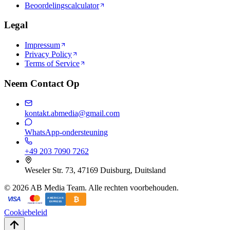
Beoordelingscalculator
Legal
Impressum
Privacy Policy
Terms of Service
Neem Contact Op
kontakt.abmedia@gmail.com
WhatsApp-ondersteuning
+49 203 7090 7262
Weseler Str. 73, 47169 Duisburg, Duitsland
©
2026
AB Media Team. Alle rechten voorbehouden.
₿
VISA
AMERICAN
EXPRESS
mastercard
Cookiebeleid