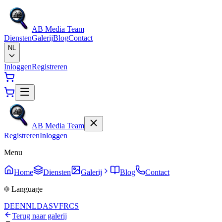
AB Media Team
Diensten
Galerij
Blog
Contact
NL
Inloggen
Registreren
AB Media Team
Registreren
Inloggen
Menu
Home
Diensten
Galerij
Blog
Contact
Language
DE
EN
NL
DA
SV
FR
CS
Terug naar galerij